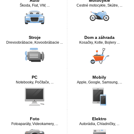
Auto
Motocykle
Škoda
,
Fiat
,
VW
, ...
Cestné motocykle
,
Skútre
, ...
Stroje
Dom a záhrada
Drevoobrábacie
,
Kovoobrábacie
...
Kosačky
,
Kotle, Bojlery
...
PC
Mobily
Notebooky
,
Počítače
, ...
Apple
,
Google
,
Samsung
, ...
Foto
Elektro
Fotoaparáty
,
Videokamery
, ...
Autorádia
,
Chladničky
, ...