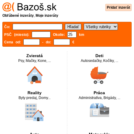
Pridať inzerát
Obľúbené inzeráty
,
Moje inzeráty
Čo:
PSČ (miesto):
Okolie:
km
Cena od:
- do:
€
Zvieratá
Deti
Psy
,
Mačky
,
Kone
, ...
Autosedačky
,
Kočíky
, ...
Reality
Práca
Byty predaj
,
Domy
...
Administratíva
,
Brigády
, ...